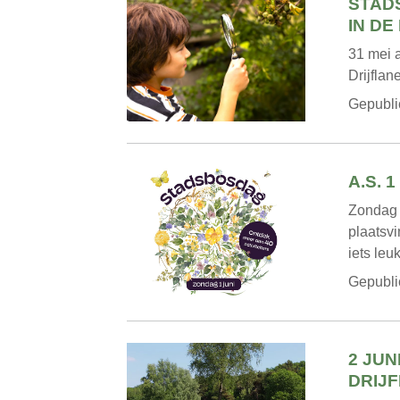
STAD
IN DE
31 mei a
Drijflan
Gepubli
A.S. 
Zondag 
plaatsvi
iets leu
Gepubli
2 JU
DRIJ