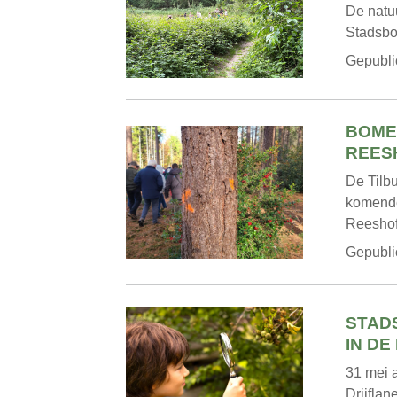
De natuu
Stadsbo
Gepubli
BOME
REES
De Tilb
komende
Reeshof
Gepubli
STAD
IN DE
31 mei a
Drijflan